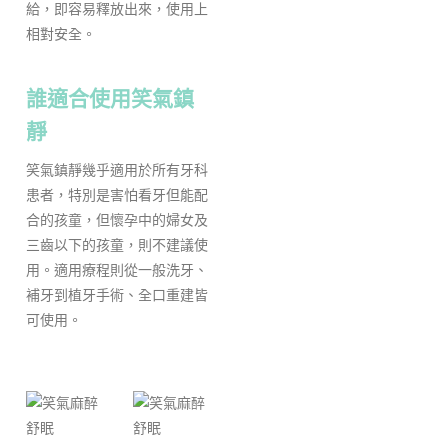
給，即容易釋放出來，使用上
相對安全。
誰適合使用笑氣鎮
靜
笑氣鎮靜幾乎適用於所有牙科
患者，特別是害怕看牙但能配
合的孩童，但懷孕中的婦女及
三齒以下的孩童，則不建議使
用。適用療程則從一般洗牙、
補牙到植牙手術、全口重建皆
可使用。