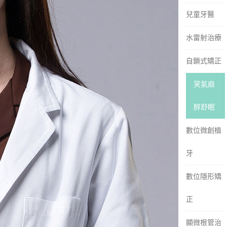
兒童牙醫
水雷射治療
自鎖式矯正
笑氣麻
醉舒眠
數位微創植
牙
數位隱形矯
正
顯微根管治