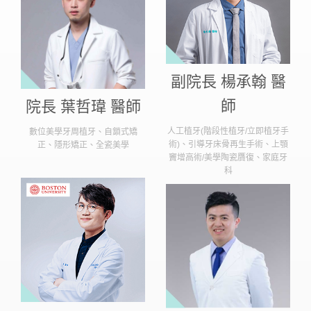
副院長 楊承翰 醫
師
院長 葉哲瑋 醫師
人工植牙(階段性植牙/立即植牙手
數位美學牙周植牙、自鎖式矯
術)、引導牙床骨再生手術、上顎
正、隱形矯正、全瓷美學
竇增高術/美學陶瓷贋復、家庭牙
科