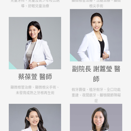
顯微根管治療、活髓治療、顯微
兒童牙科、兒童及青少年咬合誘
根尖手術
導、舒眠兒童治療
副院長 謝䕒瑩 醫
蔡葆萱 醫師
師
顯微根管治療、顯微根尖手術、
假牙贗復、植牙假牙、全口功能
未發育成熟之牙根再生術
重建、夜間磨牙、顳顎關節障礙
症