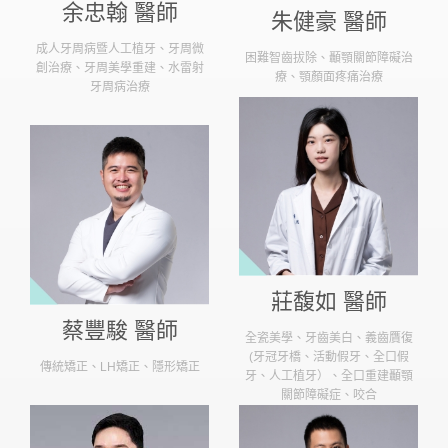
余忠翰 醫師
朱健豪 醫師
成人牙周病暨人工植牙、牙周微
困難智齒拔除、顳顎關節障礙治
創治療、牙周美學重建、水雷射
療、顎顏面疼痛治療
牙周病治療
莊馥如 醫師
蔡豐駿 醫師
全瓷美學、牙齒美白、義齒贋復
(牙冠牙橋、活動假牙、全口假
傳統矯正、LH矯正、隱形矯正
牙、人工植牙）、全口重建顳顎
關節障礙症、咬合