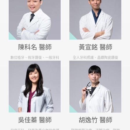
陳科名 醫師
黃宣銘 醫師
數位植牙、假牙贗復、一般牙科
全⼈牙科照護、晶鑽陶瓷贗復
胡逸竹 醫師
吳佳蓁 醫師