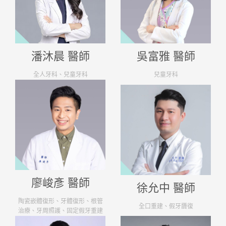
潘沐晨 醫師
吳富雅 醫師
全人牙科、兒童牙科
兒童牙科
廖峻彥 醫師
徐允中 醫師
陶瓷嵌體復形、牙體復形、根管
全口重建、假牙贗復
治療、牙周照護、固定假牙重建