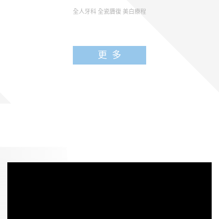
全人牙科 全瓷贗復 美白療程
更多